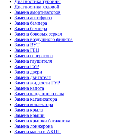
Диагностика турбины
Диагностика ходовой
Замена амортизаторов
Замена антифриза
Замена бампера
Замена бампера
Замена боковых зеркал
Замена воздушного фильтра
Замена ВУТ
Замена ГБЦ
Замена генератора
Замена глушителя
Замена ГУР
Замена двери
Замена двигателя
Замена жидкости ГУР
Замена капота
Замена карданного вала
Замена катализатора
Замена коллектора
Замена крыла
Замена крыши
Замена крышки багажника
Замена лонжерона
Замена масла в АКПП