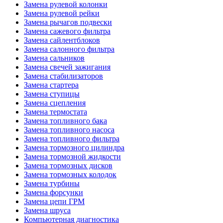
Замена рулевой колонки
Замена рулевой рейки
Замена рычагов подвески
Замена сажевого фильтра
Замена сайлентблоков
Замена салонного фильтра
Замена сальников
Замена свечей зажигания
Замена стабилизаторов
Замена стартера
Замена ступицы
Замена сцепления
Замена термостата
Замена топливного бака
Замена топливного насоса
Замена топливного фильтра
Замена тормозного цилиндра
Замена тормозной жидкости
Замена тормозных дисков
Замена тормозных колодок
Замена турбины
Замена форсунки
Замена цепи ГРМ
Замена шруса
Компьютерная диагностика