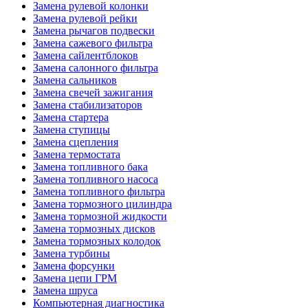
Замена рулевой колонки
Замена рулевой рейки
Замена рычагов подвески
Замена сажевого фильтра
Замена сайлентблоков
Замена салонного фильтра
Замена сальников
Замена свечей зажигания
Замена стабилизаторов
Замена стартера
Замена ступицы
Замена сцепления
Замена термостата
Замена топливного бака
Замена топливного насоса
Замена топливного фильтра
Замена тормозного цилиндра
Замена тормозной жидкости
Замена тормозных дисков
Замена тормозных колодок
Замена турбины
Замена форсунки
Замена цепи ГРМ
Замена шруса
Компьютерная диагностика