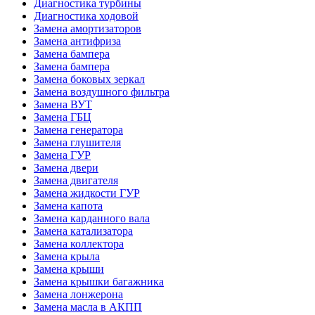
Диагностика турбины
Диагностика ходовой
Замена амортизаторов
Замена антифриза
Замена бампера
Замена бампера
Замена боковых зеркал
Замена воздушного фильтра
Замена ВУТ
Замена ГБЦ
Замена генератора
Замена глушителя
Замена ГУР
Замена двери
Замена двигателя
Замена жидкости ГУР
Замена капота
Замена карданного вала
Замена катализатора
Замена коллектора
Замена крыла
Замена крыши
Замена крышки багажника
Замена лонжерона
Замена масла в АКПП