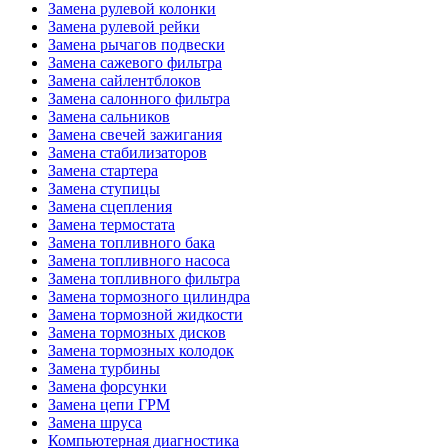
Замена рулевой колонки
Замена рулевой рейки
Замена рычагов подвески
Замена сажевого фильтра
Замена сайлентблоков
Замена салонного фильтра
Замена сальников
Замена свечей зажигания
Замена стабилизаторов
Замена стартера
Замена ступицы
Замена сцепления
Замена термостата
Замена топливного бака
Замена топливного насоса
Замена топливного фильтра
Замена тормозного цилиндра
Замена тормозной жидкости
Замена тормозных дисков
Замена тормозных колодок
Замена турбины
Замена форсунки
Замена цепи ГРМ
Замена шруса
Компьютерная диагностика