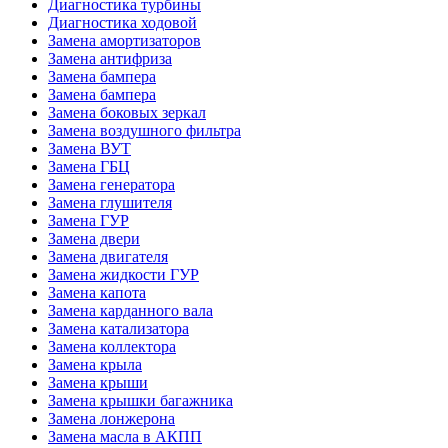
Диагностика турбины
Диагностика ходовой
Замена амортизаторов
Замена антифриза
Замена бампера
Замена бампера
Замена боковых зеркал
Замена воздушного фильтра
Замена ВУТ
Замена ГБЦ
Замена генератора
Замена глушителя
Замена ГУР
Замена двери
Замена двигателя
Замена жидкости ГУР
Замена капота
Замена карданного вала
Замена катализатора
Замена коллектора
Замена крыла
Замена крыши
Замена крышки багажника
Замена лонжерона
Замена масла в АКПП