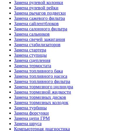
Замена рулевой колонки
Замена рулевой рейки
Замена рычагов подвески
Замена сажевого фильтра
Замена сайлентблоков
Замена салонного фильтра
Замена сальников
Замена свечей зажигания
Замена стабилизаторов
Замена стартера
Замена ступицы
Замена сцепления
Замена термостата
Замена топливного бака
Замена топливного насоса
Замена топливного фильтра
Замена тормозного цилиндра
Замена тормозной жидкости
Замена тормозных дисков
Замена тормозных колодок
Замена турбины
Замена форсунки
Замена цепи ГРМ
Замена шруса
Компьютерная диагностика