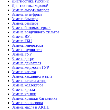
Диагностика турбины
Диагностика ходовой
Замена амортизаторов
Замена антифриза
Замена бампера
Замена бампера
Замена боковых зеркал
Замена воздушного фильтра
Замена ВУТ
Замена ГБЦ
Замена генератора
Замена глушителя
Замена ГУР
Замена двери
Замена двигателя
Замена жидкости ГУР
Замена капота
Замена карданного вала
Замена катализатора
Замена коллектора
Замена крыла
Замена крыши
Замена крышки багажника
Замена лонжерона
Замена масла в АКПП