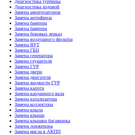
Диагностика турбины
Диагностика ходовой
Замена амортизаторов
Замена антифриза
Замена бампера
Замена бампера
Замена боковых зеркал
Замена воздушного фильтра
Замена ВУТ
Замена ГБЦ
Замена генератора
Замена глушителя
Замена ГУР
Замена двери
Замена двигателя
Замена жидкости ГУР
Замена капота
Замена карданного вала
Замена катализатора
Замена коллектора
Замена крыла
Замена крыши
Замена крышки багажника
Замена лонжерона
Замена масла в АКПП