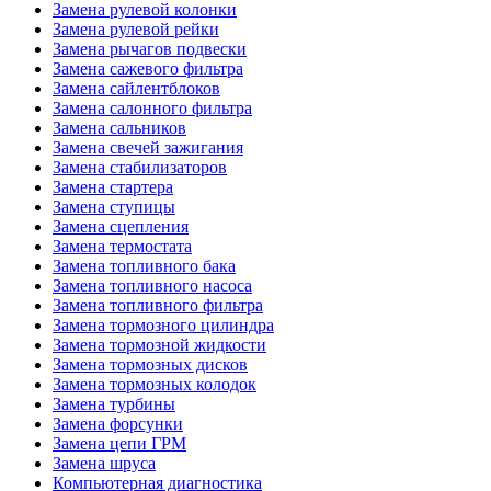
Замена рулевой колонки
Замена рулевой рейки
Замена рычагов подвески
Замена сажевого фильтра
Замена сайлентблоков
Замена салонного фильтра
Замена сальников
Замена свечей зажигания
Замена стабилизаторов
Замена стартера
Замена ступицы
Замена сцепления
Замена термостата
Замена топливного бака
Замена топливного насоса
Замена топливного фильтра
Замена тормозного цилиндра
Замена тормозной жидкости
Замена тормозных дисков
Замена тормозных колодок
Замена турбины
Замена форсунки
Замена цепи ГРМ
Замена шруса
Компьютерная диагностика