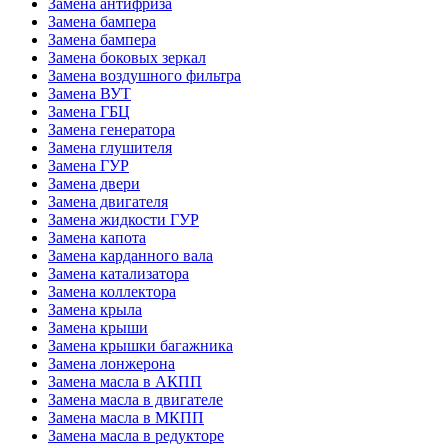
Замена антифриза
Замена бампера
Замена бампера
Замена боковых зеркал
Замена воздушного фильтра
Замена ВУТ
Замена ГБЦ
Замена генератора
Замена глушителя
Замена ГУР
Замена двери
Замена двигателя
Замена жидкости ГУР
Замена капота
Замена карданного вала
Замена катализатора
Замена коллектора
Замена крыла
Замена крыши
Замена крышки багажника
Замена лонжерона
Замена масла в АКПП
Замена масла в двигателе
Замена масла в МКПП
Замена масла в редукторе