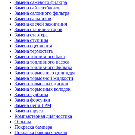
Замена сажевого фильтра
Замена сайлентблоков
Замена салонного фильтра
Замена сальников
Замена свечей зажигания
Замена стабилизаторов
Замена стартера
Замена ступицы
Замена сцепления
Замена термостата
Замена топливного бака
Замена топливного насоса
Замена топливного фильтра
Замена тормозного цилиндра
Замена тормозной жидкости
Замена тормозных дисков
Замена тормозных колодок
Замена турбины
Замена форсунки
Замена цепи ГРМ
Замена шруса
Компьютерная диагностика
Отзывы
Покраска бампера
Покраска боковых зеркал