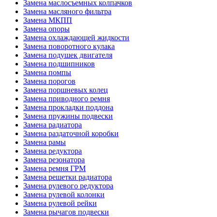
Замена маслосъемных колпачков
Замена масляного фильтра
Замена МКПП
Замена опоры
Замена охлаждающей жидкости
Замена поворотного кулака
Замена подушек двигателя
Замена подшипников
Замена помпы
Замена порогов
Замена поршневых колец
Замена приводного ремня
Замена прокладки поддона
Замена пружины подвески
Замена радиатора
Замена раздаточной коробки
Замена рамы
Замена редуктора
Замена резонатора
Замена ремня ГРМ
Замена решетки радиатора
Замена рулевого редуктора
Замена рулевой колонки
Замена рулевой рейки
Замена рычагов подвески