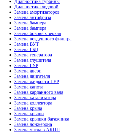
Диагностика турбины
Диагностика ходовой
Замена амортизаторов
Замена антифриза
Замена бампера
Замена бампера
Замена боковых зеркал
Замена воздушного фильтра
Замена ВУТ
Замена ГБЦ
Замена генератора
Замена глушителя
Замена ГУР
Замена двери
Замена двигателя
Замена жидкости ГУР
Замена капота
Замена карданного вала
Замена катализатора
Замена коллектора
Замена крыла
Замена крыши
Замена крышки багажника
Замена лонжерона
Замена масла в АКПП