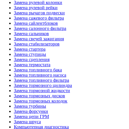
Замена рулевой колонки
Замена рулевой рейки
Замена рычагов подвески
Замена сажевого фильтра
Замена сайлентблоков
Замена салонного фильтра
Замена сальников
Замена свечей зажигания
Замена стабилизаторов
Замена стартера
Замена ступицы
Замена сцепления
Замена термостата
Замена топливного бака
Замена топливного насоса
Замена топливного фильтра
Замена тормозного цилиндра
Замена тормозной жидкости
Замена тормозных дисков
Замена тормозных колодок
Замена турбины
Замена форсунки
Замена цепи ГРМ
Замена шруса
Компьютерная диагностика