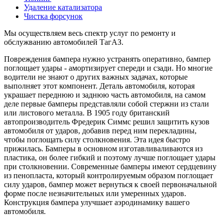
Удаление катализатора
Чистка форсунок
Мы осуществляем весь спектр услуг по ремонту и
обслужванию автомобилей ТагАЗ.
Повреждения бампера нужно устранять оперативно, бампер
поглощает удары - амортизирует спереди и сзади. Но многие
водители не знают о других важных задачах, которые
выполняет этот компонент. Деталь автомобиля, которая
украшает переднюю и заднюю часть автомобиля, на самом
деле первые бамперы представляли собой стержни из стали
или листового металла. В 1905 году британский
автопроизводитель Фредерик Симмс решил защитить кузов
автомобиля от ударов, добавив перед ним перекладины,
чтобы поглощать силу столкновения. Эта идея быстро
прижилась. Бамперы в основном изготавливаливаются из
пластика, он более гибкий и поэтому лучше поглощает удары
при столкновении. Современные бамперы имеют сердцевину
из пенопласта, который контролируемым образом поглощает
силу ударов, бампер может вернуться к своей первоначальной
форме после незначительных или умеренных ударов.
Конструкция бампера улучшает аэродинамику вашего
автомобиля.