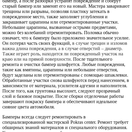
бампер, а после разборки устранят повреждение и соберут
старый бампер или заменят его на новый. Мастера заваривают
трещины или разрывы, позволяя пластику затекать в
поврежденное место, также заполняет углубления и
закрашивает царапины или отремонтированные участки.
Небольшие царапины, вызванные острыми предметами,
можно без колебаний отремонтировать. Поломка обычно
означает, что к бамперу было приложено значительное усилие.
Он потерял часть своих функций,
в случае трещин и изломов
важна длина повреждения, а в случае отверстий – диаметр.
Также играет роль, находится ли поврежденный участок на
краю или на прямой поверхности.
После тщательного
ремонта и очистки бампер шлифуется. Любые повреждения,
такие как вмятины, царапины или небольшие отверстия,
будут заделаны или отремонтированы с помощью шпаклевки.
Обработанные участки снова шлифуются перед нанесением, в
зависимости от материала, усилителя адгезии и наполнителя.
После того, как грунтовка высохнет, следуют прозрачный
слой и базовое покрытие. После сборки отделочные работы
завершают покраску бампера и обеспечивают идеальное
сияние цвета автомобиля.
Бамперы всегда следует ремонтировать в
специализированной мастерской Pokras center. Ремонт требует
обширных знаний материалов и специального оборудования.