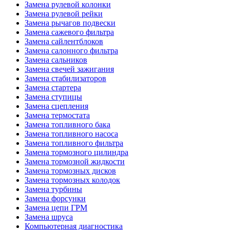
Замена рулевой колонки
Замена рулевой рейки
Замена рычагов подвески
Замена сажевого фильтра
Замена сайлентблоков
Замена салонного фильтра
Замена сальников
Замена свечей зажигания
Замена стабилизаторов
Замена стартера
Замена ступицы
Замена сцепления
Замена термостата
Замена топливного бака
Замена топливного насоса
Замена топливного фильтра
Замена тормозного цилиндра
Замена тормозной жидкости
Замена тормозных дисков
Замена тормозных колодок
Замена турбины
Замена форсунки
Замена цепи ГРМ
Замена шруса
Компьютерная диагностика