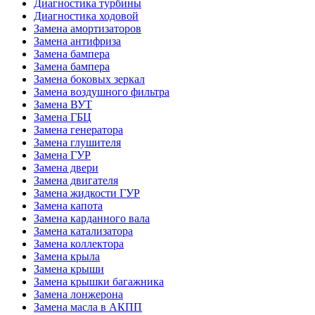
Диагностика турбины
Диагностика ходовой
Замена амортизаторов
Замена антифриза
Замена бампера
Замена бампера
Замена боковых зеркал
Замена воздушного фильтра
Замена ВУТ
Замена ГБЦ
Замена генератора
Замена глушителя
Замена ГУР
Замена двери
Замена двигателя
Замена жидкости ГУР
Замена капота
Замена карданного вала
Замена катализатора
Замена коллектора
Замена крыла
Замена крыши
Замена крышки багажника
Замена лонжерона
Замена масла в АКПП