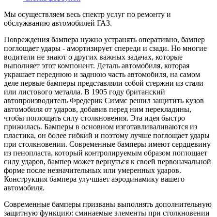
Мы осуществляем весь спектр услуг по ремонту и
обслужванию автомобилей ГАЗ.
Повреждения бампера нужно устранять оперативно, бампер
поглощает удары - амортизирует спереди и сзади. Но многие
водители не знают о других важных задачах, которые
выполняет этот компонент. Деталь автомобиля, которая
украшает переднюю и заднюю часть автомобиля, на самом
деле первые бамперы представляли собой стержни из стали
или листового металла. В 1905 году британский
автопроизводитель Фредерик Симмс решил защитить кузов
автомобиля от ударов, добавив перед ним перекладины,
чтобы поглощать силу столкновения. Эта идея быстро
прижилась. Бамперы в основном изготавливаливаются из
пластика, он более гибкий и поэтому лучше поглощает удары
при столкновении. Современные бамперы имеют сердцевину
из пенопласта, который контролируемым образом поглощает
силу ударов, бампер может вернуться к своей первоначальной
форме после незначительных или умеренных ударов.
Конструкция бампера улучшает аэродинамику вашего
автомобиля.
Современные бамперы призваны выполнять дополнительную
защитную функцию: сминаемые элементы при столкновении