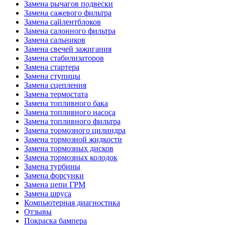
Замена рычагов подвески
Замена сажевого фильтра
Замена сайлентблоков
Замена салонного фильтра
Замена сальников
Замена свечей зажигания
Замена стабилизаторов
Замена стартера
Замена ступицы
Замена сцепления
Замена термостата
Замена топливного бака
Замена топливного насоса
Замена топливного фильтра
Замена тормозного цилиндра
Замена тормозной жидкости
Замена тормозных дисков
Замена тормозных колодок
Замена турбины
Замена форсунки
Замена цепи ГРМ
Замена шруса
Компьютерная диагностика
Отзывы
Покраска бампера