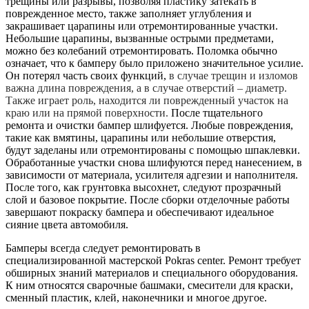
трещины или разрывы, позволяя пластику затекать в
поврежденное место, также заполняет углубления и
закрашивает царапины или отремонтированные участки.
Небольшие царапины, вызванные острыми предметами,
можно без колебаний отремонтировать. Поломка обычно
означает, что к бамперу было приложено значительное усилие.
Он потерял часть своих функций,
в случае трещин и изломов
важна длина повреждения, а в случае отверстий – диаметр.
Также играет роль, находится ли поврежденный участок на
краю или на прямой поверхности.
После тщательного
ремонта и очистки бампер шлифуется. Любые повреждения,
такие как вмятины, царапины или небольшие отверстия,
будут заделаны или отремонтированы с помощью шпаклевки.
Обработанные участки снова шлифуются перед нанесением, в
зависимости от материала, усилителя адгезии и наполнителя.
После того, как грунтовка высохнет, следуют прозрачный
слой и базовое покрытие. После сборки отделочные работы
завершают покраску бампера и обеспечивают идеальное
сияние цвета автомобиля.
Бамперы всегда следует ремонтировать в
специализированной мастерской Pokras center. Ремонт требует
обширных знаний материалов и специального оборудования.
К ним относятся сварочные башмаки, смесители для краски,
сменный пластик, клей, наконечники и многое другое.