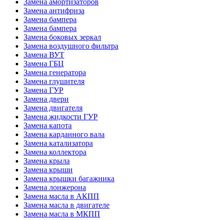
Замена амортизаторов
Замена антифриза
Замена бампера
Замена бампера
Замена боковых зеркал
Замена воздушного фильтра
Замена ВУТ
Замена ГБЦ
Замена генератора
Замена глушителя
Замена ГУР
Замена двери
Замена двигателя
Замена жидкости ГУР
Замена капота
Замена карданного вала
Замена катализатора
Замена коллектора
Замена крыла
Замена крыши
Замена крышки багажника
Замена лонжерона
Замена масла в АКПП
Замена масла в двигателе
Замена масла в МКПП