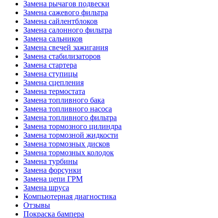
Замена рычагов подвески
Замена сажевого фильтра
Замена сайлентблоков
Замена салонного фильтра
Замена сальников
Замена свечей зажигания
Замена стабилизаторов
Замена стартера
Замена ступицы
Замена сцепления
Замена термостата
Замена топливного бака
Замена топливного насоса
Замена топливного фильтра
Замена тормозного цилиндра
Замена тормозной жидкости
Замена тормозных дисков
Замена тормозных колодок
Замена турбины
Замена форсунки
Замена цепи ГРМ
Замена шруса
Компьютерная диагностика
Отзывы
Покраска бампера