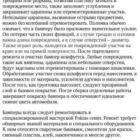
трещины или разрывы, позволяя пластику затекать в
поврежденное место, также заполняет углубления и
закрашивает царапины или отремонтированные участки.
Небольшие царапины, вызванные острыми предметами,
можно без колебаний отремонтировать. Поломка обычно
означает, что к бамперу было приложено значительное усилие.
Он потерял часть своих функций,
в случае трещин и изломов
важна длина повреждения, а в случае отверстий – диаметр.
Также играет роль, находится ли поврежденный участок на
краю или на прямой поверхности.
После тщательного
ремонта и очистки бампер шлифуется. Любые повреждения,
такие как вмятины, царапины или небольшие отверстия,
будут заделаны или отремонтированы с помощью шпаклевки.
Обработанные участки снова шлифуются перед нанесением, в
зависимости от материала, усилителя адгезии и наполнителя.
После того, как грунтовка высохнет, следуют прозрачный
слой и базовое покрытие. После сборки отделочные работы
завершают покраску бампера и обеспечивают идеальное
сияние цвета автомобиля.
Бамперы всегда следует ремонтировать в
специализированной мастерской Pokras center. Ремонт требует
обширных знаний материалов и специального оборудования.
К ним относятся сварочные башмаки, смесители для краски,
сменный пластик, клей, наконечники и многое другое.