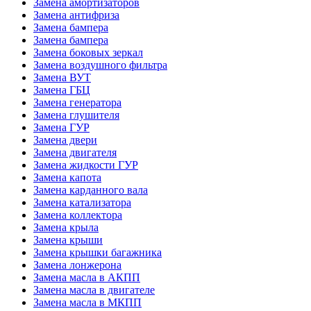
Замена амортизаторов
Замена антифриза
Замена бампера
Замена бампера
Замена боковых зеркал
Замена воздушного фильтра
Замена ВУТ
Замена ГБЦ
Замена генератора
Замена глушителя
Замена ГУР
Замена двери
Замена двигателя
Замена жидкости ГУР
Замена капота
Замена карданного вала
Замена катализатора
Замена коллектора
Замена крыла
Замена крыши
Замена крышки багажника
Замена лонжерона
Замена масла в АКПП
Замена масла в двигателе
Замена масла в МКПП