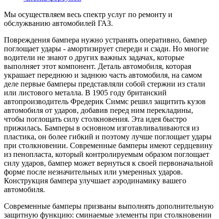
Мы осуществляем весь спектр услуг по ремонту и
обслужванию автомобилей ГАЗ.
Повреждения бампера нужно устранять оперативно, бампер
поглощает удары - амортизирует спереди и сзади. Но многие
водители не знают о других важных задачах, которые
выполняет этот компонент. Деталь автомобиля, которая
украшает переднюю и заднюю часть автомобиля, на самом
деле первые бамперы представляли собой стержни из стали
или листового металла. В 1905 году британский
автопроизводитель Фредерик Симмс решил защитить кузов
автомобиля от ударов, добавив перед ним перекладины,
чтобы поглощать силу столкновения. Эта идея быстро
прижилась. Бамперы в основном изготавливаливаются из
пластика, он более гибкий и поэтому лучше поглощает удары
при столкновении. Современные бамперы имеют сердцевину
из пенопласта, который контролируемым образом поглощает
силу ударов, бампер может вернуться к своей первоначальной
форме после незначительных или умеренных ударов.
Конструкция бампера улучшает аэродинамику вашего
автомобиля.
Современные бамперы призваны выполнять дополнительную
защитную функцию: сминаемые элементы при столкновении