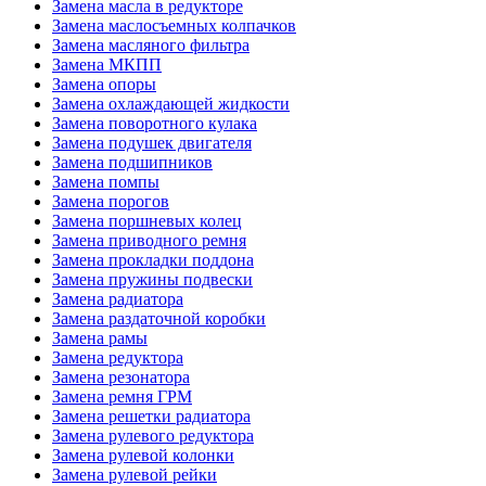
Замена масла в редукторе
Замена маслосъемных колпачков
Замена масляного фильтра
Замена МКПП
Замена опоры
Замена охлаждающей жидкости
Замена поворотного кулака
Замена подушек двигателя
Замена подшипников
Замена помпы
Замена порогов
Замена поршневых колец
Замена приводного ремня
Замена прокладки поддона
Замена пружины подвески
Замена радиатора
Замена раздаточной коробки
Замена рамы
Замена редуктора
Замена резонатора
Замена ремня ГРМ
Замена решетки радиатора
Замена рулевого редуктора
Замена рулевой колонки
Замена рулевой рейки