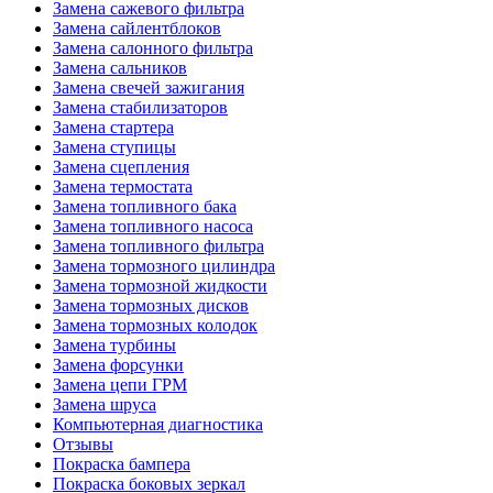
Замена сажевого фильтра
Замена сайлентблоков
Замена салонного фильтра
Замена сальников
Замена свечей зажигания
Замена стабилизаторов
Замена стартера
Замена ступицы
Замена сцепления
Замена термостата
Замена топливного бака
Замена топливного насоса
Замена топливного фильтра
Замена тормозного цилиндра
Замена тормозной жидкости
Замена тормозных дисков
Замена тормозных колодок
Замена турбины
Замена форсунки
Замена цепи ГРМ
Замена шруса
Компьютерная диагностика
Отзывы
Покраска бампера
Покраска боковых зеркал