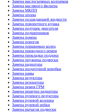
Замена маслосъемных колпачков
Замена масляного фильтра
Замена МКПП
Замена опоры
Замена охлаждающей жидкости
Замена поворотного кулака
Замена подушек двигателя
Замена подшипников
Замена помпы
Замена порогов
Замена поршневых колец
Замена приводного ремня
Замена прокладки поддона
Замена пружины подвески
Замена радиатора
Замена раздаточной коробки
Замена рамы
Замена редуктора
Замена резонатора
Замена ремня ГРМ
Замена решетки радиатора
Замена рулевого редуктора
Замена рулевой колонки
Замена рулевой рейки
Замена рычагов подвески