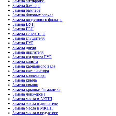
Замена антифриза
Замена бампера
Замена бампера
Замена боковых зеркал
Замена воздушного фильтра
Замена ВУТ
Замена ГБЦ
Замена генератора
Замена глушителя
Замена ГУР
Замена двери
Замена двигателя
Замена жидкости ГУР
Замена капота
Замена карданного вала
Замена катализатора
Замена коллектора
Замена крыла
Замена крыши
Замена крышки багажника
Замена лонжерона
Замена масла в АКПП
Замена масла в двигателе
Замена масла в МКПП
Замена масла в редукторе