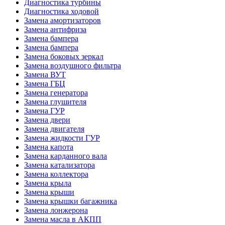
Диагностика турбины
Диагностика ходовой
Замена амортизаторов
Замена антифриза
Замена бампера
Замена бампера
Замена боковых зеркал
Замена воздушного фильтра
Замена ВУТ
Замена ГБЦ
Замена генератора
Замена глушителя
Замена ГУР
Замена двери
Замена двигателя
Замена жидкости ГУР
Замена капота
Замена карданного вала
Замена катализатора
Замена коллектора
Замена крыла
Замена крыши
Замена крышки багажника
Замена лонжерона
Замена масла в АКПП