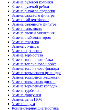
Замена рулевой колонки
Замена рулевой рейки
Замена рычагов подвески
Замена сажевого фильтра
Замена сайлентблоков
Замена салонного фильтра
Замена сальников
Замена свечей зажигания
Замена стабилизаторов
Замена стартера
Замена ступицы
Замена сцепления
Замена термостата
Замена топливного бака
Замена топливного насоса
Замена топливного фильтра
Замена тормозного цилиндра
Замена тормозной жидкости
Замена тормозных дисков
Замена тормозных колодок
Замена турбины
Замена форсунки
Замена цепи ГРМ
Замена шруса
Компьютерная диагностика