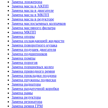
Замена лонжерона
Замена масла в АКПП
Замена масла в двигателе
Замена масла в МКПП
Замена масла в редукторе
Замена маслосъемных колпачков
Замена масляного фильтра
Замена МКПП
Замена опоры
Замена охлаждающей жидкости
Замена поворотного кулака
Замена подушек двигателя
Замена подшипников
Замена помпы
Замена порогов
Замена поршневых колец
Замена приводного ремня
Замена прокладки поддона
Замена пружины подвески
Замена радиатора
Замена раздаточной коробки
Замена рамы
Замена редуктора
Замена резонатора
Замена ремня ГРМ