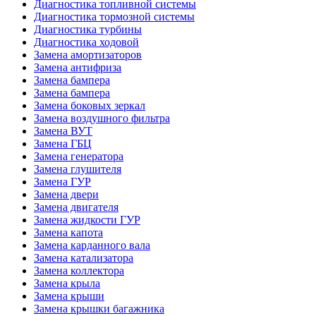
Диагностика топливной системы
Диагностика тормозной системы
Диагностика турбины
Диагностика ходовой
Замена амортизаторов
Замена антифриза
Замена бампера
Замена бампера
Замена боковых зеркал
Замена воздушного фильтра
Замена ВУТ
Замена ГБЦ
Замена генератора
Замена глушителя
Замена ГУР
Замена двери
Замена двигателя
Замена жидкости ГУР
Замена капота
Замена карданного вала
Замена катализатора
Замена коллектора
Замена крыла
Замена крыши
Замена крышки багажника