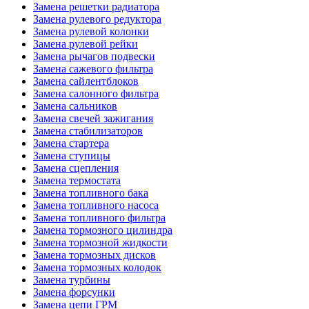
Замена решетки радиатора
Замена рулевого редуктора
Замена рулевой колонки
Замена рулевой рейки
Замена рычагов подвески
Замена сажевого фильтра
Замена сайлентблоков
Замена салонного фильтра
Замена сальников
Замена свечей зажигания
Замена стабилизаторов
Замена стартера
Замена ступицы
Замена сцепления
Замена термостата
Замена топливного бака
Замена топливного насоса
Замена топливного фильтра
Замена тормозного цилиндра
Замена тормозной жидкости
Замена тормозных дисков
Замена тормозных колодок
Замена турбины
Замена форсунки
Замена цепи ГРМ