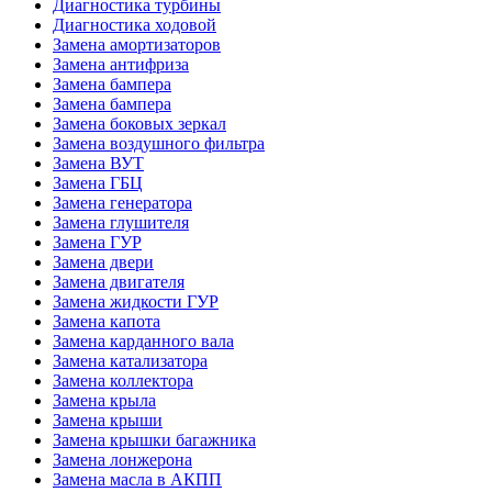
Диагностика турбины
Диагностика ходовой
Замена амортизаторов
Замена антифриза
Замена бампера
Замена бампера
Замена боковых зеркал
Замена воздушного фильтра
Замена ВУТ
Замена ГБЦ
Замена генератора
Замена глушителя
Замена ГУР
Замена двери
Замена двигателя
Замена жидкости ГУР
Замена капота
Замена карданного вала
Замена катализатора
Замена коллектора
Замена крыла
Замена крыши
Замена крышки багажника
Замена лонжерона
Замена масла в АКПП