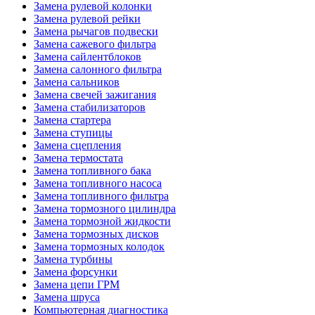
Замена рулевой колонки
Замена рулевой рейки
Замена рычагов подвески
Замена сажевого фильтра
Замена сайлентблоков
Замена салонного фильтра
Замена сальников
Замена свечей зажигания
Замена стабилизаторов
Замена стартера
Замена ступицы
Замена сцепления
Замена термостата
Замена топливного бака
Замена топливного насоса
Замена топливного фильтра
Замена тормозного цилиндра
Замена тормозной жидкости
Замена тормозных дисков
Замена тормозных колодок
Замена турбины
Замена форсунки
Замена цепи ГРМ
Замена шруса
Компьютерная диагностика