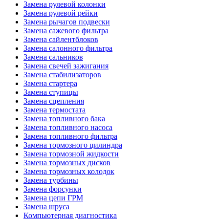
Замена рулевой колонки
Замена рулевой рейки
Замена рычагов подвески
Замена сажевого фильтра
Замена сайлентблоков
Замена салонного фильтра
Замена сальников
Замена свечей зажигания
Замена стабилизаторов
Замена стартера
Замена ступицы
Замена сцепления
Замена термостата
Замена топливного бака
Замена топливного насоса
Замена топливного фильтра
Замена тормозного цилиндра
Замена тормозной жидкости
Замена тормозных дисков
Замена тормозных колодок
Замена турбины
Замена форсунки
Замена цепи ГРМ
Замена шруса
Компьютерная диагностика