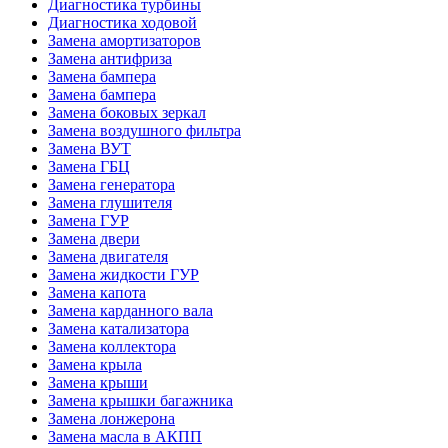
Диагностика турбины
Диагностика ходовой
Замена амортизаторов
Замена антифриза
Замена бампера
Замена бампера
Замена боковых зеркал
Замена воздушного фильтра
Замена ВУТ
Замена ГБЦ
Замена генератора
Замена глушителя
Замена ГУР
Замена двери
Замена двигателя
Замена жидкости ГУР
Замена капота
Замена карданного вала
Замена катализатора
Замена коллектора
Замена крыла
Замена крыши
Замена крышки багажника
Замена лонжерона
Замена масла в АКПП