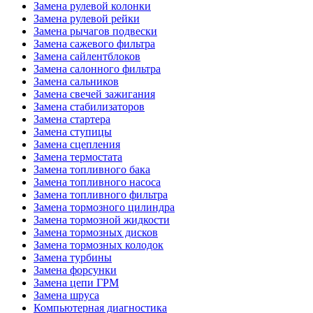
Замена рулевой колонки
Замена рулевой рейки
Замена рычагов подвески
Замена сажевого фильтра
Замена сайлентблоков
Замена салонного фильтра
Замена сальников
Замена свечей зажигания
Замена стабилизаторов
Замена стартера
Замена ступицы
Замена сцепления
Замена термостата
Замена топливного бака
Замена топливного насоса
Замена топливного фильтра
Замена тормозного цилиндра
Замена тормозной жидкости
Замена тормозных дисков
Замена тормозных колодок
Замена турбины
Замена форсунки
Замена цепи ГРМ
Замена шруса
Компьютерная диагностика