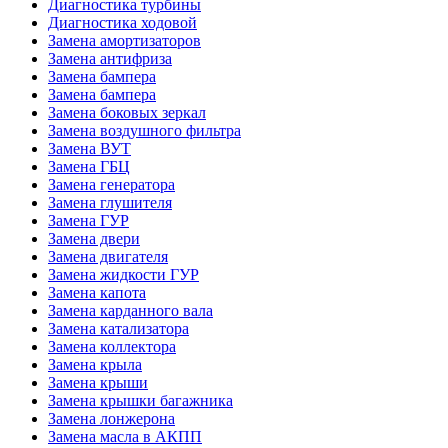
Диагностика турбины
Диагностика ходовой
Замена амортизаторов
Замена антифриза
Замена бампера
Замена бампера
Замена боковых зеркал
Замена воздушного фильтра
Замена ВУТ
Замена ГБЦ
Замена генератора
Замена глушителя
Замена ГУР
Замена двери
Замена двигателя
Замена жидкости ГУР
Замена капота
Замена карданного вала
Замена катализатора
Замена коллектора
Замена крыла
Замена крыши
Замена крышки багажника
Замена лонжерона
Замена масла в АКПП