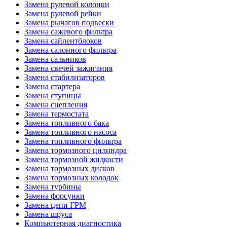
Замена рулевой колонки
Замена рулевой рейки
Замена рычагов подвески
Замена сажевого фильтра
Замена сайлентблоков
Замена салонного фильтра
Замена сальников
Замена свечей зажигания
Замена стабилизаторов
Замена стартера
Замена ступицы
Замена сцепления
Замена термостата
Замена топливного бака
Замена топливного насоса
Замена топливного фильтра
Замена тормозного цилиндра
Замена тормозной жидкости
Замена тормозных дисков
Замена тормозных колодок
Замена турбины
Замена форсунки
Замена цепи ГРМ
Замена шруса
Компьютерная диагностика