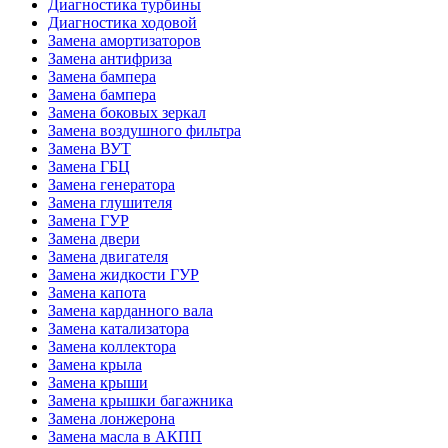
Диагностика турбины
Диагностика ходовой
Замена амортизаторов
Замена антифриза
Замена бампера
Замена бампера
Замена боковых зеркал
Замена воздушного фильтра
Замена ВУТ
Замена ГБЦ
Замена генератора
Замена глушителя
Замена ГУР
Замена двери
Замена двигателя
Замена жидкости ГУР
Замена капота
Замена карданного вала
Замена катализатора
Замена коллектора
Замена крыла
Замена крыши
Замена крышки багажника
Замена лонжерона
Замена масла в АКПП