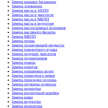
Замена крышки багажника
Замена лонжерона
Замена масла в АКПП
Замена масла в двигателе
Замена масла в МКПП
Замена масла в редукторе
Замена маслосъемных колпачков
Замена масляного фильтра
Замена МКПП
Замена опоры
Замена охлаждающей жидкости
Замена поворотного кулака
Замена подушек двигателя
Замена подшипников
Замена помпы
Замена порогов
Замена поршневых колец
Замена приводного ремня
Замена прокладки поддона
Замена пружины подвески
Замена радиатора
Замена раздаточной коробки
Замена рамы
Замена редуктора
Замена резонатора