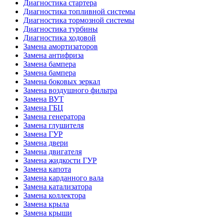
Диагностика стартера
Диагностика топливной системы
Диагностика тормозной системы
Диагностика турбины
Диагностика ходовой
Замена амортизаторов
Замена антифриза
Замена бампера
Замена бампера
Замена боковых зеркал
Замена воздушного фильтра
Замена ВУТ
Замена ГБЦ
Замена генератора
Замена глушителя
Замена ГУР
Замена двери
Замена двигателя
Замена жидкости ГУР
Замена капота
Замена карданного вала
Замена катализатора
Замена коллектора
Замена крыла
Замена крыши