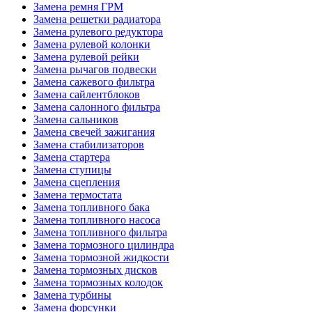
Замена ремня ГРМ
Замена решетки радиатора
Замена рулевого редуктора
Замена рулевой колонки
Замена рулевой рейки
Замена рычагов подвески
Замена сажевого фильтра
Замена сайлентблоков
Замена салонного фильтра
Замена сальников
Замена свечей зажигания
Замена стабилизаторов
Замена стартера
Замена ступицы
Замена сцепления
Замена термостата
Замена топливного бака
Замена топливного насоса
Замена топливного фильтра
Замена тормозного цилиндра
Замена тормозной жидкости
Замена тормозных дисков
Замена тормозных колодок
Замена турбины
Замена форсунки