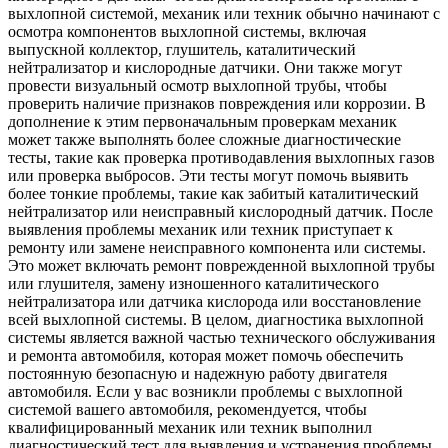
выхлопной системой, механик или техник обычно начинают с
осмотра компонентов выхлопной системы, включая
выпускной коллектор, глушитель, каталитический
нейтрализатор и кислородные датчики. Они также могут
провести визуальный осмотр выхлопной трубы, чтобы
проверить наличие признаков повреждения или коррозии. В
дополнение к этим первоначальным проверкам механик
может также выполнять более сложные диагностические
тесты, такие как проверка противодавления выхлопных газов
или проверка выбросов. Эти тесты могут помочь выявить
более тонкие проблемы, такие как забитый каталитический
нейтрализатор или неисправный кислородный датчик. После
выявления проблемы механик или техник приступает к
ремонту или замене неисправного компонента или системы.
Это может включать ремонт поврежденной выхлопной трубы
или глушителя, замену изношенного каталитического
нейтрализатора или датчика кислорода или восстановление
всей выхлопной системы. В целом, диагностика выхлопной
системы является важной частью технического обслуживания
и ремонта автомобиля, которая может помочь обеспечить
постоянную безопасную и надежную работу двигателя
автомобиля. Если у вас возникли проблемы с выхлопной
системой вашего автомобиля, рекомендуется, чтобы
квалифицированный механик или техник выполнил
диагностический тест для выявления и устранения проблемы.