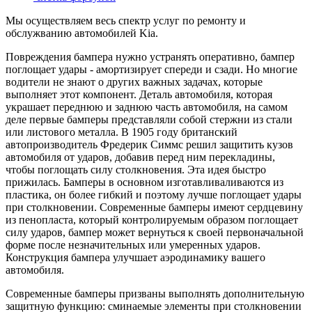
Мы осуществляем весь спектр услуг по ремонту и
обслужванию автомобилей Kia.
Повреждения бампера нужно устранять оперативно, бампер
поглощает удары - амортизирует спереди и сзади. Но многие
водители не знают о других важных задачах, которые
выполняет этот компонент. Деталь автомобиля, которая
украшает переднюю и заднюю часть автомобиля, на самом
деле первые бамперы представляли собой стержни из стали
или листового металла. В 1905 году британский
автопроизводитель Фредерик Симмс решил защитить кузов
автомобиля от ударов, добавив перед ним перекладины,
чтобы поглощать силу столкновения. Эта идея быстро
прижилась. Бамперы в основном изготавливаливаются из
пластика, он более гибкий и поэтому лучше поглощает удары
при столкновении. Современные бамперы имеют сердцевину
из пенопласта, который контролируемым образом поглощает
силу ударов, бампер может вернуться к своей первоначальной
форме после незначительных или умеренных ударов.
Конструкция бампера улучшает аэродинамику вашего
автомобиля.
Современные бамперы призваны выполнять дополнительную
защитную функцию: сминаемые элементы при столкновении