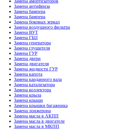
Замена амортизаторов
Замена антифриза
Замена бампера
Замена бампера
Замена боковых зеркал
Замена воздушного фильтра
Замена ВУТ
Замена ГБЦ
Замена генератора
Замена глушителя
Замена ГУР
Замена двери
Замена двигателя
Замена жидкости ГУР
Замена капота
Замена карданного вала
Замена катализатора
Замена коллектора
Замена крыла
Замена крыши
Замена крышки багажника
Замена лонжерона
Замена масла в АКПП
Замена масла в двигателе
Замена масла в МКПП