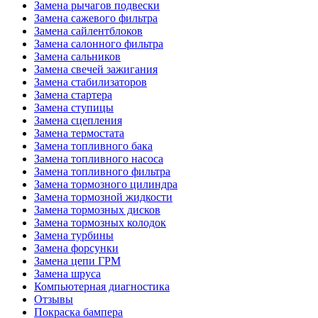
Замена рычагов подвески
Замена сажевого фильтра
Замена сайлентблоков
Замена салонного фильтра
Замена сальников
Замена свечей зажигания
Замена стабилизаторов
Замена стартера
Замена ступицы
Замена сцепления
Замена термостата
Замена топливного бака
Замена топливного насоса
Замена топливного фильтра
Замена тормозного цилиндра
Замена тормозной жидкости
Замена тормозных дисков
Замена тормозных колодок
Замена турбины
Замена форсунки
Замена цепи ГРМ
Замена шруса
Компьютерная диагностика
Отзывы
Покраска бампера