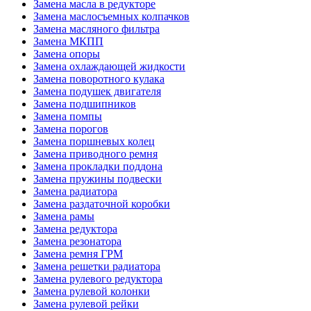
Замена масла в редукторе
Замена маслосъемных колпачков
Замена масляного фильтра
Замена МКПП
Замена опоры
Замена охлаждающей жидкости
Замена поворотного кулака
Замена подушек двигателя
Замена подшипников
Замена помпы
Замена порогов
Замена поршневых колец
Замена приводного ремня
Замена прокладки поддона
Замена пружины подвески
Замена радиатора
Замена раздаточной коробки
Замена рамы
Замена редуктора
Замена резонатора
Замена ремня ГРМ
Замена решетки радиатора
Замена рулевого редуктора
Замена рулевой колонки
Замена рулевой рейки