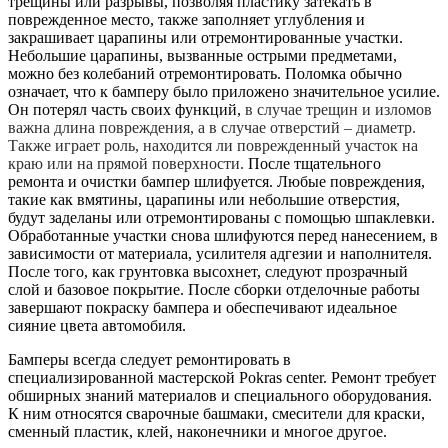
трещины или разрывы, позволяя пластику затекать в
поврежденное место, также заполняет углубления и
закрашивает царапины или отремонтированные участки.
Небольшие царапины, вызванные острыми предметами,
можно без колебаний отремонтировать. Поломка обычно
означает, что к бамперу было приложено значительное усилие.
Он потерял часть своих функций,
в случае трещин и изломов
важна длина повреждения, а в случае отверстий – диаметр.
Также играет роль, находится ли поврежденный участок на
краю или на прямой поверхности.
После тщательного
ремонта и очистки бампер шлифуется. Любые повреждения,
такие как вмятины, царапины или небольшие отверстия,
будут заделаны или отремонтированы с помощью шпаклевки.
Обработанные участки снова шлифуются перед нанесением, в
зависимости от материала, усилителя адгезии и наполнителя.
После того, как грунтовка высохнет, следуют прозрачный
слой и базовое покрытие. После сборки отделочные работы
завершают покраску бампера и обеспечивают идеальное
сияние цвета автомобиля.
Бамперы всегда следует ремонтировать в
специализированной мастерской Pokras center. Ремонт требует
обширных знаний материалов и специального оборудования.
К ним относятся сварочные башмаки, смесители для краски,
сменный пластик, клей, наконечники и многое другое.